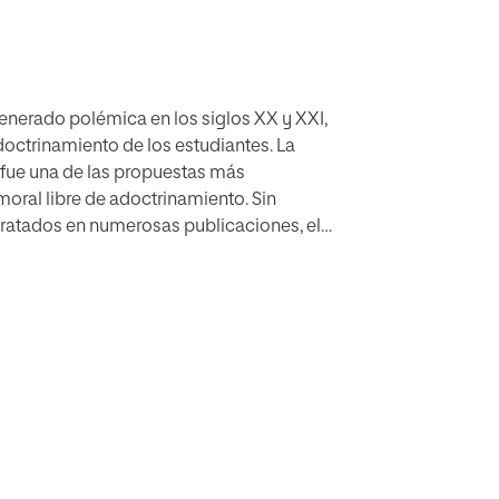
enerado polémica en los siglos XX y XXI,
doctrinamiento de los estudiantes. La
 fue una de las propuestas más
oral libre de adoctrinamiento. Sin
tratados en numerosas publicaciones, el
prender de los esfuerzos, retos, victorias y
ea de educar ciudadanos con convicciones
rincipales del pensamiento del psicólogo Carl
ogía. Después, se introduce el contexto social
es, una descripción detallada de sus notas
las críticas y evaluaciones que condujeron a su
 tres breves reflexiones sobre la educación
or el estudio realizado en este artículo.