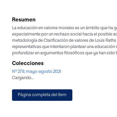
Resumen
La educación en valores morales es un ámbito que ha g
especialmente por un rechazo social hacia el posible a
metodología de Clarificación de valores de Louis Raths
representativas que intentaron plantear una educación m
profundizar en argumentos filosóficos que ya han sido 
artículo estudia la historia de este planteamiento, para a
Colecciones
fracasos de aquellos que nos han antecedido en la tar
Nº 279, mayo-agosto 2021
morales. El artículo comienza exponiendo los puntos p
Cargando...
Rogers que más influyeron en el origen de esta metodol
en el que surge el programa de la Clarificación de valor
esenciales, la buena acogida que recibió y, por último, 
Página completa del ítem
vertiginoso declive. A modo de conclusión, se presentan
moral que, aunque no son novedosas, se ven reforzadas p