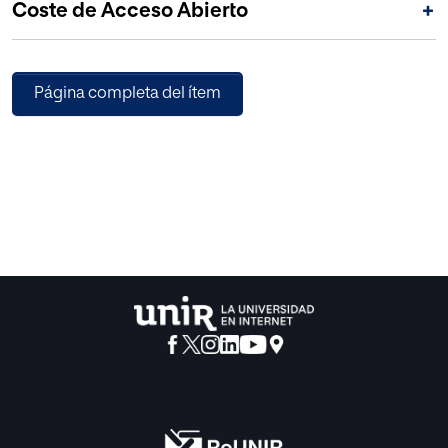
Coste de Acceso Abierto
+
directo de las Directivas europeas, las sanciones y el
principio de proporcionalidad y sus criterios.
Página completa del ítem