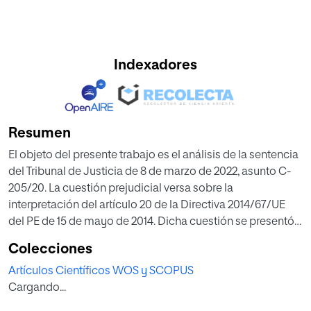
Indexadores
Resumen
El objeto del presente trabajo es el análisis de la sentencia
del Tribunal de Justicia de 8 de marzo de 2022, asunto C-
205/20. La cuestión prejudicial versa sobre la
interpretación del artículo 20 de la Directiva 2014/67/UE
del PE de 15 de mayo de 2014. Dicha cuestión se presentó
en el contexto del litigio entre NE y la
Colecciones
Bezirksauptmannschaft Hartberg- Fürstenfeld en relación
Artículos Científicos WOS y SCOPUS
con la multa que esta impuso a NE por diversas
Cargando...
infracciones de las disposiciones austriacas en materia de
derecho laboral. En esta sentencia, se analiza el efecto