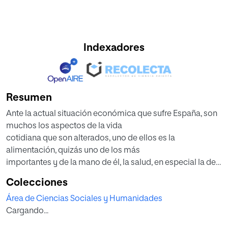
Indexadores
Resumen
Ante la actual situación económica que sufre España, son
muchos los aspectos de la vida
cotidiana que son alterados, uno de ellos es la
alimentación, quizás uno de los más
importantes y de la mano de él, la salud, en especial la de
los más pequeños.
Colecciones
Son ellos los que están sufriendo serios cambios en su
Área de Ciencias Sociales y Humanidades
alimentación debido al momento
Cargando...
económico por el que pasan las familias, ya que los
ingresos no permiten comprar lo