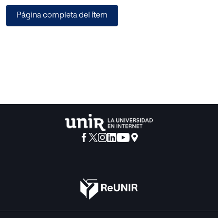
necesario para una alimentación completa y acorde a las
Página completa del ítem
necesidades de un niño. Como
consecuencia, los menores sufren problemas de salud
que traerán resultados devastadores
en un futuro si el problema no es solucionado con tiempo
suficiente.
Para saber en qué situación nos podemos encontrar
respecto a la malnutrición infantil, he
seleccionado un barrio de la ciudad de Zaragoza de clase
media-baja, para la realización de
un análisis a través de la visión que tienen los
profesionales del barrio sobre la situación.
Es a través de este estudio donde he podido conocer cuál
es la situación actual de las
familias respecto de la alimentación, los recursos
disponibles, la visión de los profesionales
con respecto a la malnutrición infantil y las posibles
soluciones.