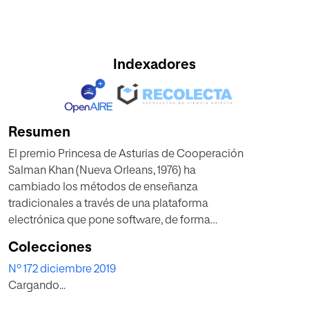
Indexadores
Resumen
El premio Princesa de Asturias de Cooperación
Salman Khan (Nueva Orleans, 1976) ha
cambiado los métodos de enseñanza
tradicionales a través de una plataforma
electrónica que pone software, de forma
gratuita, al alcance de cualquier persona
Colecciones
en cualquier lugar. En su libro La escuela
Nº 172 diciembre 2019
del mundo (Ariel) propone una enseñanza
Cargando...
interconectada, en la que prime la motivación
personal, la comprensión de conocimientos y