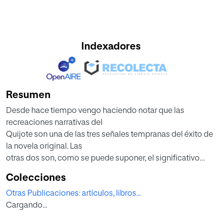
Indexadores
Resumen
Desde hace tiempo vengo haciendo notar que las
recreaciones narrativas del
Quijote son una de las tres señales tempranas del éxito de
la novela original. Las
otras dos son, como se puede suponer, el significativo
número de ediciones de la
Colecciones
Primera Parte desde su publicación en 1605 hasta la
Otras Publicaciones: artículos, libros...
aparición de la Segunda y el
Cargando...
hecho de que las primeras traducciones a dos de las
grandes lenguas de prestigio