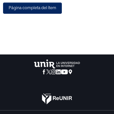
cultural del siglo xvii, el inglés y el francés, se publiquen,
Página completa del ítem
respectivamente, siete y
nueve años después.
También he puesto de relieve con razonable insistencia y
en diferentes ocasiones
que el valor literario de las novelas y cuentos que recrean
el original cervantino
en la literatura hispánica dista mucho, en términos
generales, de ser extraordinario. Digo en la literatura
hispánica porque es la que yo he estudiado, de modo
que la afirmación debe entenderse en su estricta
aplicación a las obras publicadas
en las lenguas del mundo hispánico: el catalán y el gallego
en España y el castellano
en España e Hispanoamérica.