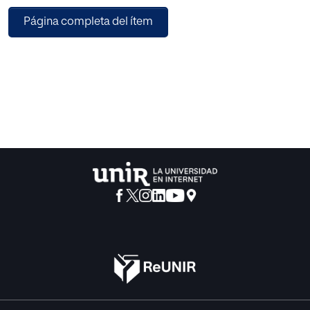
invitación a reflexionar sobre una vasta diacronía en la que
Página completa del ítem
los acontecimientos históricos se sucedieron
vertiginosamente. Los límites temporales pueden ser
pensados desde diferentes disciplinas e incluso, la
llegada al Presente también está sujeta a discusión. La
Historia, la Economía, la Filosofía, la Política, el Lenguaje y
las Artes, entre otros espacios de saber, se hicieron eco de
este tránsito desde el inicio de la humanidad hasta
nuestros días. En estas páginas encontraran reflexiones,
avances de investigación y conclusiones de grandes
trabajos que pretenden aportar luz sobre la complejidad
de las relaciones entre el individuo, la sociedad, la cultura y
el paisaje natural o construido.