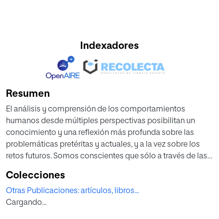
Indexadores
Resumen
El análisis y comprensión de los comportamientos
humanos desde múltiples perspectivas posibilitan un
conocimiento y una reflexión más profunda sobre las
problemáticas pretéritas y actuales, y a la vez sobre los
retos futuros. Somos conscientes que sólo a través de las
acciones de quienes nos antecedieron podremos
Colecciones
comprender el desarrollo actual para construir sociedades
Otras Publicaciones: artículos, libros...
inclusivas y potencialmente seguras en un futuro
Cargando...
sustentable.
Este monográfico se convierte en una llamada, una