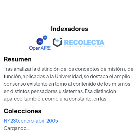
Indexadores
Resumen
Tras analizar la distinción de los conceptos de misión y de
función, aplicados a la Universidad, se destaca el amplio
consenso existente en torno al contenido de los mismos
en distintos pensadores y sistemas. Esa distinción
aparece, también, como una constante, en las
Declaraciones sobre el Espacio Europeo de Educación
Colecciones
Superior, promovidas por la Comisión de la Unión
Nº 230, enero-abril 2005
Europea, desde la Declaración de la Sorbona (1998), hasta
Cargando...
la de Berlín (2003), pasando por las de Bolonia (1999) y
Praga (2001). Así como por otras Convenciones