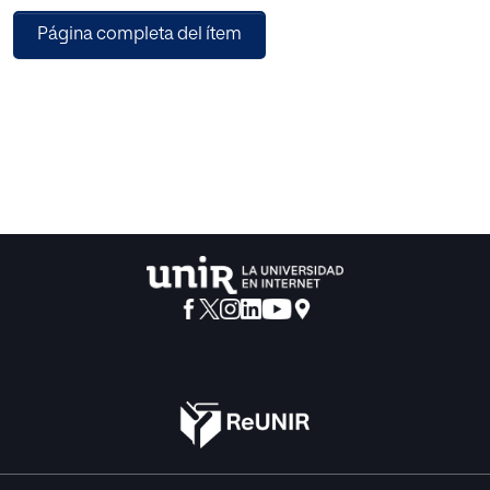
intermedias y Reuniones de Jefes de Estado del Consejo
Página completa del ítem
Europeo.
La construcción de la Unión Europa no sólo debe basarse
en aspectos económicos, se debe potenciar la Europa del
conocimiento, en la que la extensión y la calidad de la
educación superior son factores decisivos en el
incremento del nivel de vida de los ciudadanos europeos.
Ello supone la necesidad de armonizar los sistemas de
educación superior en la Unión Europea para que sus
Universidades recuperen el papel de referente
internacional.