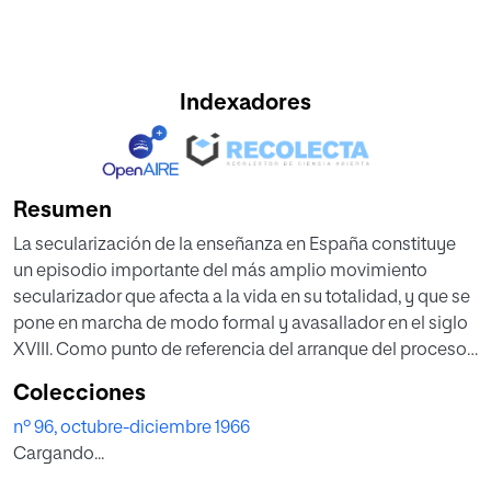
Indexadores
Resumen
La secularización de la enseñanza en España constituye
un episodio importante del más amplio movimiento
secularizador que afecta a la vida en su totalidad, y que se
pone en marcha de modo formal y avasallador en el siglo
XVIII. Como punto de referencia del arranque del proceso
secularizador de la enseñanza puede señalarse la fecha-
Colecciones
clave de 1766. A partir de este año, comienza a cristalizar en
nº 96, octubre-diciembre 1966
disposiciones legislativas y en medidas de gobierno toda
Cargando...
esa labor difusa de intelectuales y políticos, que venían
creando el clima reformista del siglo XVIII.