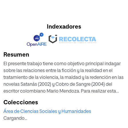
Indexadores
Resumen
El presente trabajo tiene como objetivo principal indagar
sobre las relaciones entre la ficción y la realidad en el
tratamiento de la violencia, la maldad y la redención en las
novelas Satanás (2002) y Cobro de Sangre (2004) del
escritor colombiano Mario Mendoza. Para realizar esta
indagación se recurrió a los postulados del
Colecciones
postformalismo ruso, en especial desde la
Área de Ciencias Sociales y Humanidades
interdiscursividad y cronotopos de Mijael Bajtín y la
Cargando...
transtextualidad de Gérard Genette. Para entablar las
relaciones entre realidad y ficción se identificó dentro del