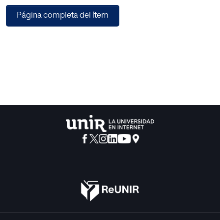
marco conceptual primero, un apartado sobre la realidad
Página completa del ítem
colombiana en la que se enmarcan las obras de Mendoza,
al igual que los movimientos literarios evidenciados en
sus obras como lo son la novela negra, el hiperrealismo y
el realismo sucio o realismo degradado. Segundo,
definiciones desde la literatura y la filosofía de los tres
términos principales: la violencia, la maldad y la redención,
los cuales son ejemplificados y relacionados en la
sección de análisis. Finalmente, las conclusiones se
señalan las relaciones de intertextualidad, hipertextualidad
y architextualidad en las novelas de Mendoza entre la
realidad colombiana y la ficción cuando la violencia y la
maldad del cronotopo de las novelas conduce a actos de
redención de sus personajes.