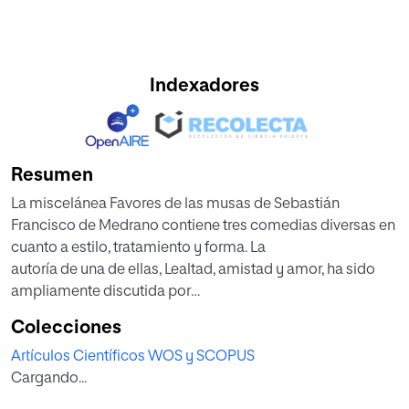
Indexadores
Resumen
La miscelánea Favores de las musas de Sebastián
Francisco de Medrano contiene tres comedias diversas en
cuanto a estilo, tratamiento y forma. La
autoría de una de ellas, Lealtad, amistad y amor, ha sido
ampliamente discutida por
su coincidencia con la obra de Pérez de Montalbán, Amor,
Colecciones
lealtad y amistad, también atribuida a Lope de Vega. A
Artículos Científicos WOS y SCOPUS
pesar de los numerosos estudios, el creador de la
Cargando...
comedia ha seguido siendo una incógnita. Sin embargo,
los análisis estilométricos