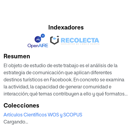
Indexadores
Resumen
El objeto de estudio de este trabajo es el análisis de la
estrategia de comunicación que aplican diferentes
destinos turísticos en Facebook. En concreto se examina
la actividad, la capacidad de generar comunidad e
interacción; qué temas contribuyen a ello y qué formatos
predominan. Se parte de la hipótesis de que los territorios
Colecciones
pueden lograr un mayor rendimiento de su presencia en
Artículos Científicos WOS y SCOPUS
los medios sociales. Como técnica metodológica, se
Cargando...
propone el análisis de contenido de las páginas oficiales
de los destinos incluidos en el estudio ‘City Tourism