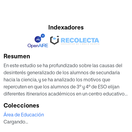
Indexadores
Resumen
En este estudio se ha profundizado sobre las causas del
desinterés generalizado de los alumnos de secundaria
hacia la ciencia, y se ha analizado los motivos que
repercuten en que los alumnos de 3º y 4º de ESO elijan
diferentes itinerarios académicos en un centro educativo
de Girona. También se ha analizado la percepción de
Colecciones
éstos hacia las ciencias y las profesiones científico-
Área de Educación
tecnológicas. Se ha elaborado un cuestionario dirigido a
Cargando...
los alumnos donde se recogen algunas de las variables
como la percepción de la dificultad de las asignaturas,