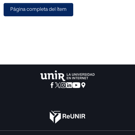
metodología, información recibida y la percepción hacia
Página completa del ítem
las ciencias y las profesiones científico-tecnológicas;
también se han realizado encuestas a tutores, y se han
obtenido datos del centro sobre la oferta y
matriculaciones de asignaturas científicas optativas en
ESO y el bachillerato científicotecnológico, y sobre las
acciones de orientación que se llevan a cabo. Los
resultados han demostrado que tal y como apunta la
bibliografía consultada, las asignaturas de ciencias son
percibidas como difíciles y que requieren esfuerzo. Parece
que, entre otros factores, esta percepción está relacionada
con la metodología utilizada. Acorde con lo que señala la
bibliografía, un 80% de los encuestados no elegiría
profesiones científicotecnológicas. Ente otras
dimensiones, este estudio se ha centrado en los factores
de ayuda que reciben los estudiantes para la toma de
decisiones, y se ha observado que son los padres los que
mayormente influyen. El alumnado presenta una visión