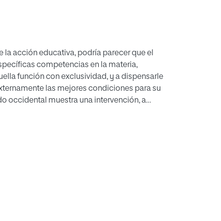
de la acción educativa, podría parecer que el
specíficas competencias en la materia,
ella función con exclusividad, y a dispensarle
externamente las mejores condiciones para su
ndo occidental muestra una intervención, a
ce aconsejar una precisa delimitación de las
e una familia que, con abdicación de sus
ros más jóvenes; en efecto, los padres que se
a su descendencia no serían auténticos
s hondo de la naturaleza humana, que se
 superiores.