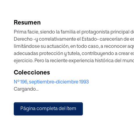
Resumen
Prima facie, siendo la familia el protagonista principal 
Derecho -y correlativamente el Estado- carecerían de e
limitándose su actuación, en todo caso, a reconocer aqu
adecuadas protección y tutela, contribuyendo a crear 
ejercicio. Pero la reciente experiencia histórica del mu
veces abusiva, del en las tareas educativas, lo que pare
Colecciones
respectivas competencias. Por otra parte, no se concib
Nº 196, septiembre-diciembre 1993
funciones primordiales, no trate de educar a sus miemb
Cargando...
limitaran a cumplir sus funciones biológicas respecto 
progenitores por desconocer una ley grabada en lo má
cumple invariablemente en los animales de las especies
Página completa del ítem