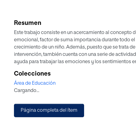
Resumen
Este trabajo consiste en un acercamiento al concepto d
emocional, factor de suma importancia durante todo el
crecimiento de un niño. Además, puesto que se trata d
intervención, también cuenta con una serie de actividad
ayuda para trabajar las emociones y los sentimientos en
aproximadamente un curso escolar. Esta propuesta está
Colecciones
la etapa de Educación Infantil (entre 3 y 5 años de edad
Área de Educación
en el colegio Madre Vedruna Sagrado Corazón de Castel
Cargando...
Actualmente, resulta ser de vital importancia, tanto pa
para maestros, conocer y saber el significado de Inteli
fin de poder formar seres humanos felices y competitiv
Página completa del ítem
buena autoestima y una serie de habilidades sociales q
relacionarse con los demás de manera adecuada. En este
cabo un análisis de dicho concepto, así como de sus po
diferentes aplicaciones.