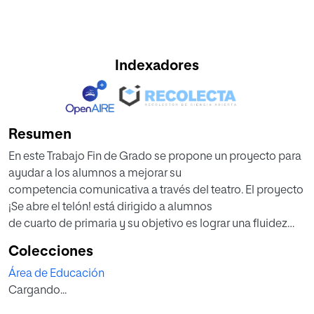
Indexadores
Resumen
En este Trabajo Fin de Grado se propone un proyecto para
ayudar a los alumnos a mejorar su
competencia comunicativa a través del teatro. El proyecto
¡Se abre el telón! está dirigido a alumnos
de cuarto de primaria y su objetivo es lograr una fluidez
comunicativa global, es decir, verbal y no
Colecciones
verbal, por parte de los alumnos que lo realicen. Se ha
Área de Educación
escogido el teatro como herramienta
Cargando...
principal por la gran cantidad de ventajas que aporta,
ayudando, entre otras, a mejorar aspectos del