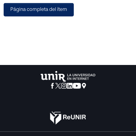
paralenguaje, la kinésica y la proxémica, elementos de
Página completa del ítem
dominio imprescindibles en un acto
comunicativo adecuado. Los alumnos, a lo largo de las 14
sesiones en las que se divide el proyecto,
trabajarán diferentes elementos referentes a la
comunicación en su totalidad. Para lograrlo y a la
vez motivar al alumnado, se ha optado por elaborar un
producto final, que en esta ocasión, es la
representación, por parte del grupo clase, de una obra de
teatro llamada “Otro puñado de cuentos”.
Esta obra cumple con las necesidades que se requerían
para ser interpretada en el aula. Es una
obra que se conforma por diferentes microcuentos
representados por sus personajes, permitiendo
así el trabajo en equipos reducidos durante su
preparación. ¡Se abre el telón! es una propuesta
diferente, arriesgada y ambiciosa que puede ayudar a
integrar en el aula un clima de motivación y