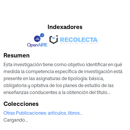
Indexadores
Resumen
Esta investigación tiene como objetivo identificar en qué
medida la competencia específica de investigación está
presente en las asignaturas de tipología: básica,
obligatoria y optativa de los planes de estudio de las
enseñanzas conducentes a la obtención del título
universitario de grado de trabajo social en las
Colecciones
universidades públicas de Andalucía. Para ello, se ha
Otras Publicaciones: artículos, libros...
realizado una revisión documental, teniendo como fuente
Cargando...
las guías docentes, publicadas en las páginas webs, del
curso 2021/2022, de las universidades públicas analizadas.