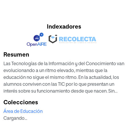
Indexadores
Resumen
Las Tecnologías de la Información y del Conocimiento van
evolucionando a un ritmo elevado, mientras que la
educación no sigue el mismo ritmo. En la actualidad, los
alumnos conviven con las TIC por lo que presentan un
interés sobre su funcionamiento desde que nacen. Sin
embargo, el sistema educativo se resiste al uso de este
Colecciones
tipo de herramientas sin considerar las grandes ventajas
Área de Educación
que tienen en la formación del alumno y su motivación.
Cargando...
Con el siguiente trabajo se pretende analizar el uso de
videojuegos como recurso didáctico para la enseñanza