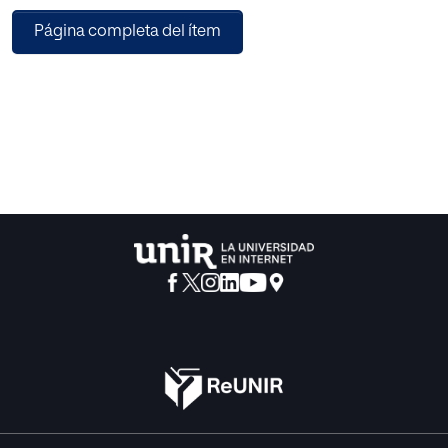
de Economía a través de una investigación bibliográfica y
Página completa del ítem
cuantitativa. Para ello, se analizan el instrumento de
gamificación, algunos de los trabajos realizados por Pilar
Lacasa y Marc Prensky sobre la vinculación que tienen los
videojuegos con la educación, y algunas de las
alternativas disponibles para que los alumnos estudien la
asignatura de Economía. Además, se realizará una
encuesta a jóvenes estudiantes de dicha materia para su
posterior valoración.
Como conclusión, he podido comprobar que gracias a los
videojuegos en el aula, se consigue un mayor interés de
los alumnos y se desarrollan habilidades como resolución
de conflictos o trabajo en equipo.