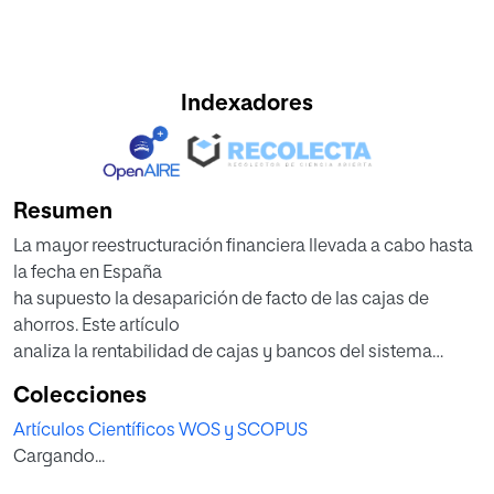
Indexadores
Resumen
La mayor reestructuración financiera llevada a cabo hasta
la fecha en España
ha supuesto la desaparición de facto de las cajas de
ahorros. Este artículo
analiza la rentabilidad de cajas y bancos del sistema
financiero español
Colecciones
con el objetivo de establecer los componentes que
Artículos Científicos WOS y SCOPUS
determinan su
Cargando...
rentabilidad, medida por ROE y ROA, y comprobar si entre
estos determinantes