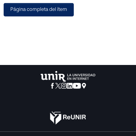
están las variables que el Banco de España consideró
Página completa del ítem
esenciales
para la reestructuración: la estructura de la propiedad (caja
de ahorros o
banco) y el tamaño. Los resultados confirman la existencia
de diferencias
de rentabilidad por tamaño e, indirectamente, por
estructura de la propiedad
(cajas de ahorros y bancos). Entre los determinantes de la
cuenta de
pérdidas y ganancias, las comisiones, el margen de
interés, los resultados
de operaciones financieras, los gastos de administración,
los deterioros y
los resultados de las participadas se revelan como los
más significativos.