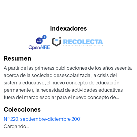
Indexadores
Resumen
A partir de las primeras publicaciones de los años sesenta
acerca de la sociedad desescolarizada, la crisis del
sistema educativo, el nuevo concepto de educación
permanente y la necesidad de actividades educativas
fuera del marco escolar para el nuevo concepto de
desarrollo social que se estaba gestando y,
Colecciones
especialmente, a partir de los artículos y libros publicados
Nº 220, septiembre-diciembre 2001
en la década de los setenta por autores norteamericanos
Cargando...
como Philip H. Coombs, Roy Prossser, Manzoor Ahmed,
Cole Brembeck, Roland Paulston y otros, el concepto y el