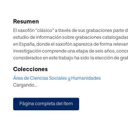
Resumen
El saxofón “clásico” a través de sus grabaciones parte d
estudio de información sobre grabaciones catalogadas
en España, donde el saxofón aparezca de forma relevante
investigación comprende una etapa de seis años, concr
considerados en este trabajo ha sido la elección de gr
lenguaje proviene o deriva de la tradición musical escri
Colecciones
escogido unas tipologías instrumentales concretas en la
Área de Ciencias Sociales y Humanidades
fundamentalmente camerístico o solista.
Cargando...
Para la consecución de este objetivo, se ha realizado 
reuniera y unificara diferentes informaciones sobre las 
componen. Con este material se ha realizado un posterior
Página completa del ítem
intérpretes que tienen un papel destacado dentro de la 
Como resultado, se han recogido datos de un total de 9
obras registradas. Las características que predominan
audio grabación con número de depósito legal, en la que