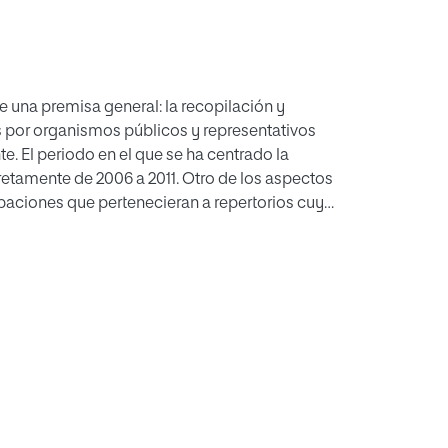
e una premisa general: la recopilación y
 por organismos públicos y representativos
. El periodo en el que se ha centrado la
etamente de 2006 a 2011. Otro de los aspectos
abaciones que pertenecieran a repertorios cuyo
ta occidental. Dentro de éstos, se han
s que el saxofón desarrolla un rol
una base de datos que a modo de “fotografía”
propias grabaciones y las obras que las
 análisis de datos y tres entrevistas a
investigación.
0 grabaciones entre las que se reparten 276
 en el periodo estudiado conducen hacia una
 se registra una actuación en directo, y con