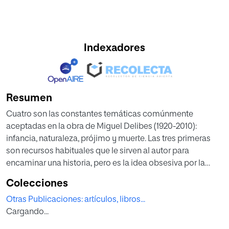
Indexadores
Resumen
Cuatro son las constantes temáticas comúnmente
aceptadas en la obra de Miguel Delibes (1920-2010):
infancia, naturaleza, prójimo y muerte. Las tres primeras
son recursos habituales que le sirven al autor para
encaminar una historia, pero es la idea obsesiva por la
muerte la que cataliza la trama de la práctica totalidad de
Colecciones
sus novelas. Y es precisamente esta recurrencia la que se
Otras Publicaciones: artículos, libros...
analiza en este artículo, con la particularidad de que el
Cargando...
estudio se centra en exclusiva en los decesos de
personajes femeninos. Para ello se parte de un exhaustivo