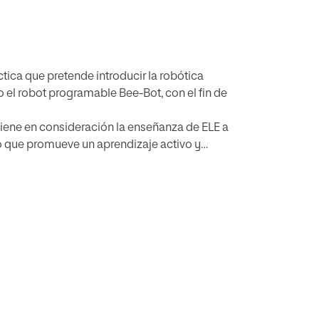
tica que pretende introducir la robótica
 el robot programable Bee-Bot, con el fin de
tiene en consideración la enseñanza de ELE a
so que promueve un aprendizaje activo y
 Asimismo, también se fundamenta la relación
acialidad.
a lúdica y gamificada, que en base a la
siones en las que se aplica dicho robot. Así, se
or, cuyo beneficio en la psicomotricidad del
ón de dichos contenidos curriculares.