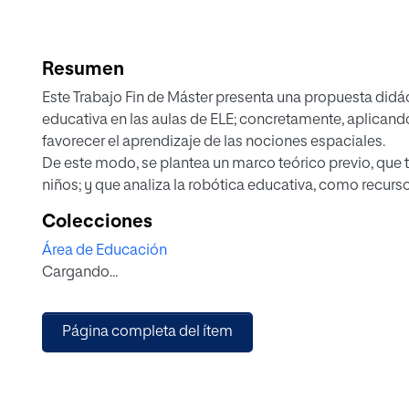
Resumen
Este Trabajo Fin de Máster presenta una propuesta didác
educativa en las aulas de ELE; concretamente, aplicando
favorecer el aprendizaje de las nociones espaciales.
De este modo, se plantea un marco teórico previo, que 
niños; y que analiza la robótica educativa, como recur
multisensorial, acorde a las necesidades del discente.
Colecciones
directa entre el uso del Bee-Bot y el desarrollo de la esp
Área de Educación
El trabajo muestra, como resultado, una unidad didáctic
Cargando...
Respuesta Física Total (RFT), ofrece una secuencia de se
apuesta por la robótica educativa como recurso innovad
niño, potencia una próspera comprensión y consolidaci
Página completa del ítem