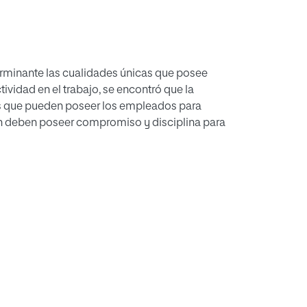
erminante las cualidades únicas que posee
tividad en el trabajo, se encontró que la
as que pueden poseer los empleados para
bién deben poseer compromiso y disciplina para
s inviertan en la capacitación y
erente a tecnología para garantizar un alto
 es fundamental fomentar una cultura
abilidad en el desempeño laboral de los