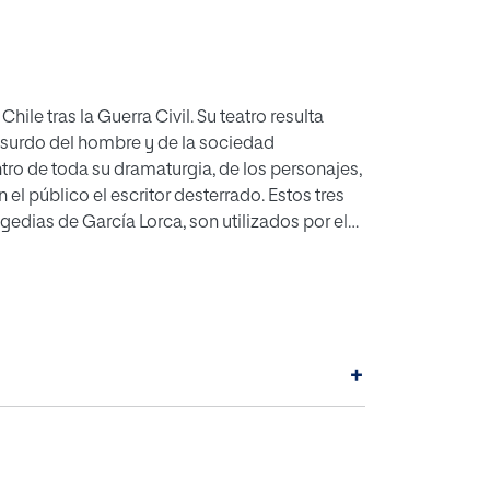
ile tras la Guerra Civil. Su teatro resulta
bsurdo del hombre y de la sociedad
tro de toda su dramaturgia, de los personajes,
el público el escritor desterrado. Estos tres
gedias de García Lorca, son utilizados por el
eflexión profunda por parte del público o de
 basada en un diálogo irónico, pero que induce
el escenario, provocarán que el público
nto acierto refleja nuestro dramaturgo.
+