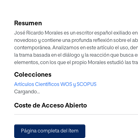
Resumen
José Ricardo Morales es un escritor español exiliado en Ch
novedoso y contiene una profunda reflexión sobre el a
contemporánea. Analizamos en este artículo el uso, den
la trama basada en el diálogo y la reacción que busca en 
elementos, con los que el propio Morales estudió las tra
autor desterrado para provocar el distanciamiento y la r
Colecciones
los lectores. Unos personajes distanciados y una trama
Artículos Científicos WOS y SCOPUS
a la reflexión objetiva y lejana de cuanto sucede sobre 
Cargando...
reflexione sobre esa realidad contemporánea que con ta
Coste de Acceso Abierto
Página completa del ítem