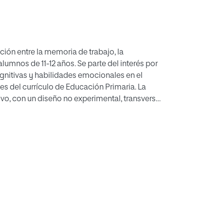
ación entre la memoria de trabajo, la
umnos de 11-12 años. Se parte del interés por
itivas y habilidades emocionales en el
s del currículo de Educación Primaria. La
vo, con un diseño no experimental, transversal
aplicación de instrumentos estandarizados de
ia emocional, así como la obtención de
áticas y Ciencias. La muestra está
n Primaria, seleccionados mediante un
mulado dos hipótesis principales: la
la memoria de trabajo y la inteligencia
s variables sobre el rendimiento académico.
o real, se ha previsto una discusión detallada
resultados esperados. Las conclusiones
los procesos cognitivos como los