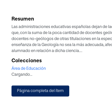
Resumen
Las administraciones educativas españolas dejan de la
que, con la suma de la poca cantidad de docentes geó
docentes no-geólogos de otras titulaciones en la espec
enseñanza de la Geología no sea la más adecuada, afec
alumnado en relación a dicha ciencia.
Con el objetivo de analizar el efecto de las Tecnologías
Colecciones
motivación de los alumnos, y para facilitar la enseñanz
Área de Educación
adecuada y atractiva, en el presente trabajo se propone
Cargando...
enseñanza de la Geología para el nivel educativo de 4º
concretamente para los contenidos de la tectónica de pl
El principal recurso tecnológico que se ha seleccionad
Página completa del ítem
informático Google Earth, completando las actividades
procesos geológicos.
Una vez planteada la propuesta, ésta se ha llevado a la
Ona de Bera (Navarra), posibilitando la recogida de in