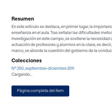
Resumen
En este artículo se destaca, en primer lugar, la importanc
enseñanza en el aula. Tras señalar las dificultades met
investigación en este campo, se sostiene la necesidad 
actuación de profesores y alumnos en la clase, es decir, 
marco, se aborda la cuestión del gobierno de la condu
orden como un factor relevante de la configuración y d
Colecciones
que utilizan los docentes y, en definitiva, de las activid
Nº 250, septiembre-diciembre 2011
se apunta que el uso de métodos de enseñanza más tra
Cargando...
que ver con el problema del control de la conducta de l
Página completa del ítem