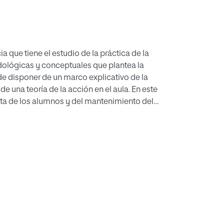
ia que tiene el estudio de la práctica de la
odológicas y conceptuales que plantea la
de disponer de un marco explicativo de la
de una teoría de la acción en el aula. En este
cta de los alumnos y del mantenimiento del
eterminación de las estrategias de enseñanza
ades que se desarrollan en la clase. Finalmente
dicionales o más innovadores, tiene mucho
os alumnos en el aula.