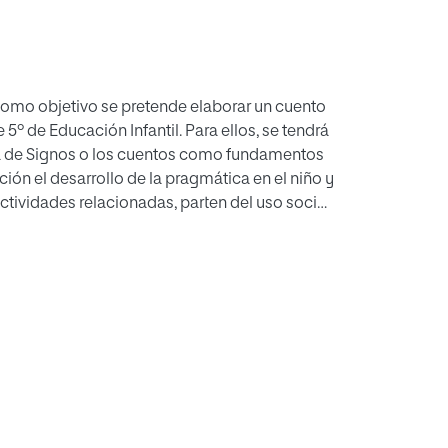
 como objetivo se pretende elaborar un cuento
5º de Educación Infantil. Para ellos, se tendrá
a de Signos o los cuentos como fundamentos
ión el desarrollo de la pragmática en el niño y
ctividades relacionadas, parten del uso social
rma, contenido y uso). Con el presente
je facilitando la inclusión educativa del
ivo. También incluirá la colaboración
atural del niño y no sólo en el centro