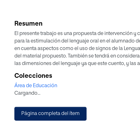
Resumen
El presente trabajo es una propuesta de intervención y
para la estimulación del lenguaje oral en el alumnado de 
en cuenta aspectos como el uso de signos de la Lengu
del material propuesto. También se tendrá en considerac
las dimensiones del lenguaje ya que este cuento, y las a
del lenguaje pero trabajarán todos los componentes (fo
Colecciones
recurso didáctico, se favorecerá el desarrollo del lengua
Área de Educación
alumnado con Necesidades Específicas de Apoyo Educat
Cargando...
familiar ya que el lenguaje se desarrolla en el ambiente n
educativo.
Página completa del ítem