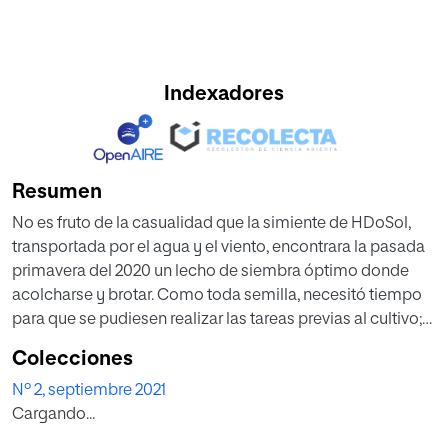
Indexadores
Resumen
No es fruto de la casualidad que la simiente de HDoSol,
transportada por el agua y el viento, encontrara la pasada
primavera del 2020 un lecho de siembra óptimo donde
acolcharse y brotar. Como toda semilla, necesitó tiempo
para que se pudiesen realizar las tareas previas al cultivo;
remo-ver y oxigenar la tierra, retirar las malas hierbas,
Colecciones
analizar y regular temperatura y humedad, en definitiva,
Nº 2, septiembre 2021
crear un compost nutritivo y diverso para que se dieran
Cargando...
esas condiciones adecuadas que obran el milagro de la
vida.