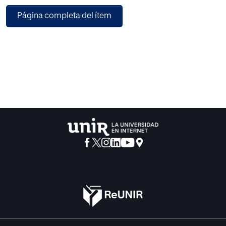
llevará a cabo un desarrollo del sistema, un primer
Página completa del ítem
prototipo, ya sea simulado o físico, y posteriormente se
evaluará, se modificará, se expondrán todos los
problemas que hayan surgido en la realización del primer
prototipo.
Finalmente se analizarán las ventajas y desventajas, así
como los costes y rentabilidad que supondría llevar la
aplicación al mercado industrial, ofreciéndola como un
PaaS, una plataforma como servicio.