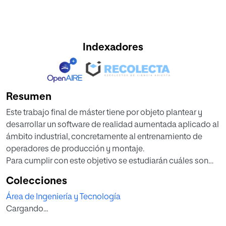
Indexadores
Resumen
Este trabajo final de máster tiene por objeto plantear y
desarrollar un software de realidad aumentada aplicado al
ámbito industrial, concretamente al entrenamiento de
operadores de producción y montaje.
Para cumplir con este objetivo se estudiarán cuáles son
las metodologías más utilizadas para poder plantear el
Colecciones
desarrollo en cuestión. Si es más apropiado desarrollar la
Área de Ingeniería y Tecnología
aplicación para Android, iOS, Windows, Linux, Mac, o
Cargando...
alguna otra opción, como implementarlo sobre un
dispositivo inteligente. Posteriormente, se planteará y