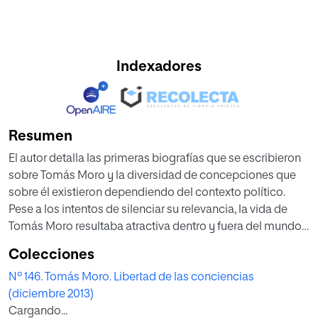
Indexadores
Resumen
El autor detalla las primeras biografías que se escribieron
sobre Tomás Moro y la diversidad de concepciones que
sobre él existieron dependiendo del contexto político.
Pese a los intentos de silenciar su relevancia, la vida de
Tomás Moro resultaba atractiva dentro y fuera del mundo
inglés. De hecho, las narraciones sobre su trayectoria
Colecciones
sirvieron para conformar el género biográfico moderno
Nº 146. Tomás Moro. Libertad de las conciencias
debido al interés político y religioso que suscitaba su
(diciembre 2013)
figura.
Cargando...