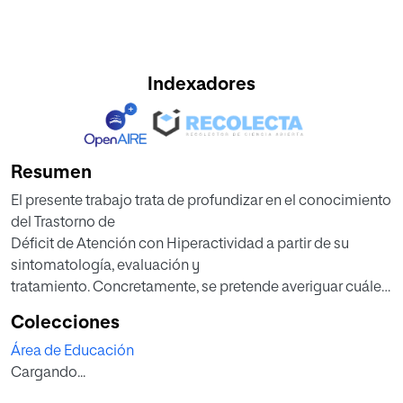
Indexadores
Resumen
El presente trabajo trata de profundizar en el conocimiento
del Trastorno de
Déficit de Atención con Hiperactividad a partir de su
sintomatología, evaluación y
tratamiento. Concretamente, se pretende averiguar cuáles
son los procedimientos que,
Colecciones
desde la Pedagogía Waldorf, se proponen para la mejora
Área de Educación
de los niños con este
Cargando...
trastorno. La línea de investigación tiene como
fundamento descubrir cuáles son las