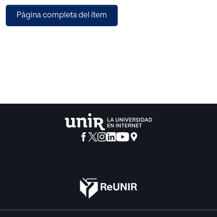
observación permitirá construir unos cimientos basados
Página completa del ítem
en la realidad sobre los que
se puedan apoyar los conceptos teóricos que constituyen
la materia a impartir. Para
trabajar estos conceptos se propone el empleo de
recursos TIC que permitan al
alumnado un tratamiento más atractivo de los conceptos
a estudiar, así como
familiarizarse con programas informáticos de uso
ampliamente extendido.