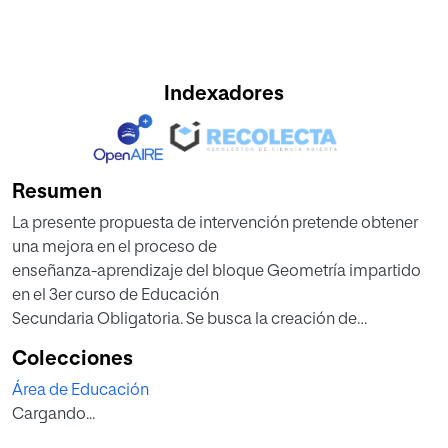
Indexadores
Resumen
La presente propuesta de intervención pretende obtener
una mejora en el proceso de
enseñanza-aprendizaje del bloque Geometría impartido
en el 3er curso de Educación
Secundaria Obligatoria. Se busca la creación de
aprendizaje significativo mediante
Colecciones
métodos basados en el constructivismo y empleando
Área de Educación
como recurso didáctico el arte
Cargando...
prerrománico asturiano, declarado Patrimonio de la
Humanidad en 1985, cuya