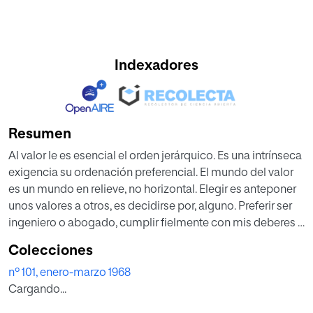
Indexadores
Resumen
Al valor le es esencial el orden jerárquico. Es una intrínseca
exigencia su ordenación preferencial. El mundo del valor
es un mundo en relieve, no horizontal. Elegir es anteponer
unos valores a otros, es decidirse por, alguno. Preferir ser
ingeniero o abogado, cumplir fielmente con mis deberes o
violarlos cuando me ampara la impunidad decidirme por
Colecciones
un tipo de espectáculo u otro es estar anteponiendo o
nº 101, enero-marzo 1968
posponiendo determinados valores y ejercitar nuestra
Cargando...
personal escala. Nadie escapa a esta necesidad de
resolverse por una determinada jerarquía. Cada pueblo ha