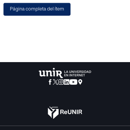
definido su perfil en la historia por los valores que ha
Página completa del ítem
colocado en la cima y por los que ha dejado en segundo
plano. Y también por los que ha despreciado. Eduardo
Spranger en "Formas de vida" ha hecho una clasificación
de los tipos fundamentales humanos en función de los
valores que han predominado en su quehacer vital y nos
habla del hombre teorético, económico, estético, social,
político y religioso.