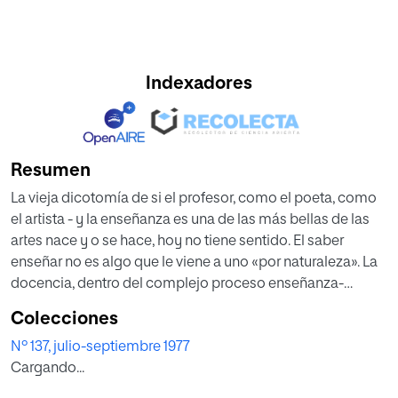
Indexadores
Resumen
La vieja dicotomía de si el profesor, como el poeta, como
el artista - y la enseñanza es una de las más bellas de las
artes nace y o se hace, hoy no tiene sentido. El saber
enseñar no es algo que le viene a uno «por naturaleza». La
docencia, dentro del complejo proceso enseñanza-
aprendizaje en el seno de las sociedades modernas tiene
Colecciones
ciertamente mucho de arte, pero cada vez más de ciencia.
Nº 137, julio-septiembre 1977
La enseñanza requiere elementos personales,
Cargando...
espontáneos y creadores, no menos que la investigación
científica y técnica, pero implica el conocimiento y