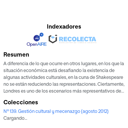
Indexadores
Resumen
A diferencia de lo que ocurre en otros lugares, en los que la
situación económica está desafiando la existencia de
algunas actividades culturales, en la cuna de Shakespeare
no se están reduciendo las representaciones. Ciertamente,
Londres es uno de los escenarios más representativos del
teatro en el mundo y la sociedad sabe que este es una de
Colecciones
sus formas culturales más importantes, como demuestra
Nº 139. Gestión cultural y mecenazgo (agosto 2012)
este artículo en el que se repasan algunas de las obras que
Cargando...
se representan actualmente, tanto clásicas como
contemporáneas.