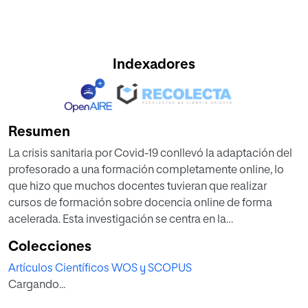
Indexadores
Resumen
La crisis sanitaria por Covid-19 conllevó la adaptación del
profesorado a una formación completamente online, lo
que hizo que muchos docentes tuvieran que realizar
cursos de formación sobre docencia online de forma
acelerada. Esta investigación se centra en la
autopercepción de la eficacia de un curso sobre
Colecciones
herramientas digitales para la docencia online dirigido a
Artículos Científicos WOS y SCOPUS
profesores universitarios de Latinoamérica. Se realizó un
Cargando...
estudio de campo basado en la percepción de los
participantes. Se consideraron tres aspectos: los cambios