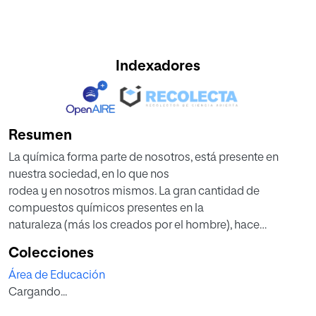
Indexadores
Resumen
La química forma parte de nosotros, está presente en
nuestra sociedad, en lo que nos
rodea y en nosotros mismos. La gran cantidad de
compuestos químicos presentes en la
naturaleza (más los creados por el hombre), hace
necesaria una clasificación adecuada
Colecciones
de los mismos. Esta necesidad adquirió su máxima
Área de Educación
relevancia durante la revolución
Cargando...
industrial, hizo necesaria una identificación que fuera
específica y única de cada