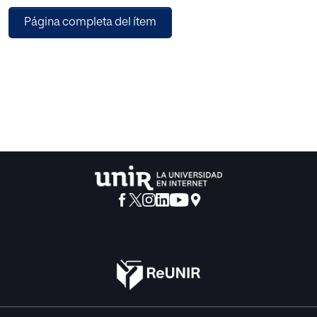
compuesto químico, sin posibilidad de ambigüedades. A
Página completa del ítem
partir de los trabajos de
Lavoisier y algunos otros pioneros, se fue creando un
lenguaje científico para tal
propósito.
Para un correcto desarrollo educativo en ciencias
químicas, es necesario que todos
hablemos un mismo lenguaje común.
Es de sobra conocida la dificultad de la enseñanza-
aprendizaje de las asignaturas de
ciencias, y si además, añadimos la dificultad de adquirir un
nuevo lenguaje para
comunicarse en una determinada asignatura, como es el
caso de la formulación y
nomenclatura química, la tarea del educador se hace más
difícil. Este trabajo se centra
en mejorar la enseñanza-aprendizaje de la formulación
química. Para ello, primeramente