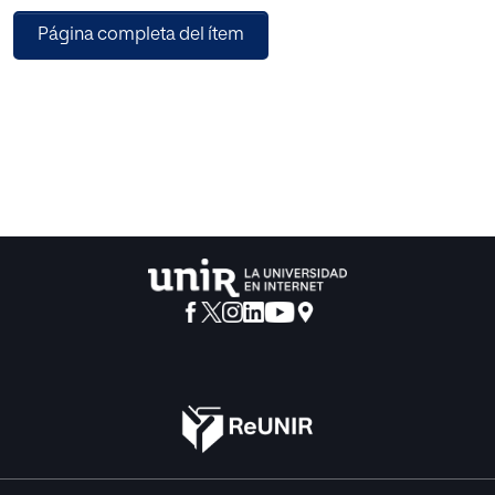
adaptación curricular y la eliminación de barreras. Se
Página completa del ítem
expone un ejemplo práctico de aplicación de una plantilla
de situaciones de aprendizaje en 5º de Primaria, que
integra actividades interdisciplinares y medidas
específicas para alumnado con discapacidad visual. El
modelo fomenta la colaboración, la reflexión crítica y la
mejora de la calidad educativa, consolidándose como
herramienta eficaz para la formación docente y la
inclusión.