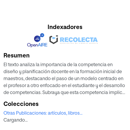
Indexadores
Resumen
El texto analiza la importancia de la competencia en
diseño y planificación docente en la formación inicial de
maestros, destacando el paso de un modelo centrado en
el profesor a otro enfocado en el estudiante y el desarrollo
de competencias. Subraya que esta competencia implica
crear actividades educativas adaptadas a las necesidades
Colecciones
individuales, el uso eficiente de recursos y la integración
Otras Publicaciones: artículos, libros...
de las TIC. El Diseño Universal para el Aprendizaje (DUA) se
Cargando...
presenta como un enfoque clave para atender la
diversidad y promover la inclusión, facilitando la