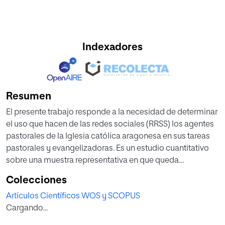
Indexadores
Resumen
El presente trabajo responde a la necesidad de determinar
el uso que hacen de las redes sociales (RRSS) los agentes
pastorales de la Iglesia católica aragonesa en sus tareas
pastorales y evangelizadoras. Es un estudio cuantitativo
sobre una muestra representativa en que queda
evidenciado que, a pesar de las posibilidades que estos
Colecciones
nuevos medios ofrecen en la tarea educativa y
Artículos Científicos WOS y SCOPUS
comunicativa, los agentes pastorales los utilizan
Cargando...
deficientemente en su tarea ministerial y están presentes
mayoritariamente en redes cada vez menos frecuentadas