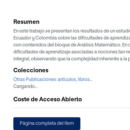
Resumen
En este trabajo se presentan los resultados de un estu
Ecuador y Colombia sobre las dificultades de aprendiza
con contenidos del bloque de Análisis Matemático. En co
dificultades de aprendizaje asociadas a nociones tan re
integral, observando que la complejidad inherente a la 
de los estudiantes son consideradas las principales fue
Colecciones
Finalmente, las estrategias didácticas propuestas mayo
Otras Publicaciones: artículos, libros...
de enseñanza son la utilización de las Tecnologías de l
Cargando...
identificación de los conocimientos previos del alumnad
establecimiento de vínculos entre los contenidos aborda
Coste de Acceso Abierto
Página completa del ítem