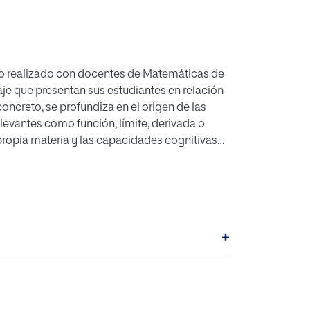
dio realizado con docentes de Matemáticas de
je que presentan sus estudiantes en relación
ncreto, se profundiza en el origen de las
levantes como función, límite, derivada o
propia materia y las capacidades cognitivas
ntes de estas dificultades de aprendizaje.
ritariamente para la mejora de los procesos
a Información y las Comunicaciones (TIC), la
o, el diseño de planes de refuerzo y el
dos en el aula y la vida cotidiana.
+