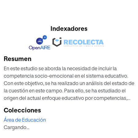
Indexadores
Resumen
En este estudio se aborda la necesidad de incluir la
competencia socio-emocional en el sistema educativo.
Con este objetivo, se ha realizado un análisis del estado de
la cuestión en este campo. Para ello, se ha estudiado el
origen del actual enfoque educativo por competencias,
subrayando la importancia en este proceso de la
Colecciones
competencia emocional y se ha hecho un recorrido por
Área de Educación
los antecedentes teóricos de la educación emocional. A
Cargando...
continuación, se ofrecen los resultados de investigaciones
científicas que aportan datos sobre los efectos positivos