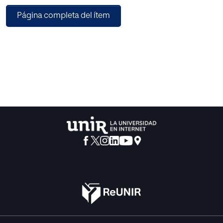
de la enseñanza de competencias emocionales en la
Página completa del ítem
escuela para el bienestar y el desarrollo integral de los
niños y adolescentes. Finalmente, se ha querido ofrecer
una descripción de alguna de las iniciativas en educación
social y emocional que se están llevando a cabo en
nuestro país. La metodología empleada ha sido la
investigación bibliográfica. El estudio nos permite llegar a
las siguientes conclusiones: actualmente, está
suficientemente demostrado que la enseñanza de
competencias emocionales en el aula tiene efectos
positivos sobre el alumnado; en nuestro país, existe un
gran interés por parte de educadores y otros agentes
sociales en promocionar dichas competencias; nuestro
sistema educativo presenta carencias en el ámbito de la
educación emocional.