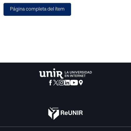
indefinido/imperfecto con una instrucción gramatical
Página completa del ítem
intervencionista inductiva, aplicando ejercicios
interacción oral entre pares con muestras reales de lengua
en el aula de ELE. La propuesta didáctica rescata los
planteamientos operativos de la gramática cognitiva
(perspectiva e intención del hablante) para comprender
los valores operativos asociados al uso del indefinido
(consumación, anterioridad o hecho visto desde fuera) y
del imperfecto (proceso, simultaneidad o hecho visto
desde dentro) como criterios rentables para trabajar el
contraste en los tiempos del pasado.