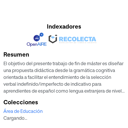
Indexadores
Resumen
El objetivo del presente trabajo de fin de máster es diseñar
una propuesta didáctica desde la gramática cognitiva
orientada a facilitar el entendimiento de la selección
verbal indefinido/imperfecto de indicativo para
aprendientes de español como lengua extranjera de nivel
B1, según el MCER. La propuesta didáctica de intervención
Colecciones
está orientada teniendo en cuenta los planteamientos
Área de Educación
metodológicos del enfoque comunicativo y los principios
Cargando...
de la gramática cognitiva.
La propuesta aborda el contraste verbal