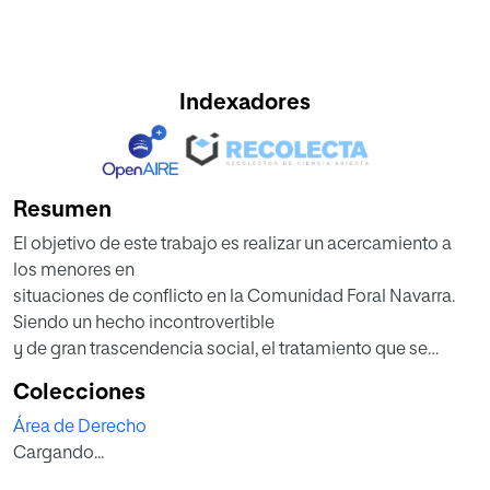
Indexadores
Resumen
El objetivo de este trabajo es realizar un acercamiento a
los menores en
situaciones de conflicto en la Comunidad Foral Navarra.
Siendo un hecho incontrovertible
y de gran trascendencia social, el tratamiento que se
ofrece a aquellos jóvenes que
Colecciones
transgreden las normas es algo sobre lo que no se informa
Área de Derecho
habitualmente. Los medios de
Cargando...
comunicación, y con ello la sociedad, muchas veces
limitan su acercamiento al