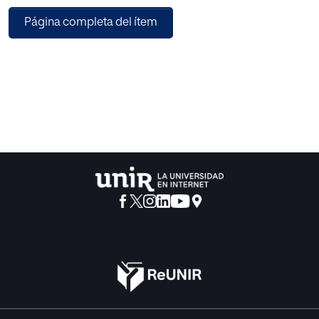
sensacionalismo o las noticias morbosas, sin pensar que
Página completa del ítem
todos los delincuentes, y más los
menores delincuentes, después del cumplimiento de la
medida que les sea impuesta, van
a regresar a la sociedad y todos somos parte interesada
en que lo hagan en las mejores
condiciones posibles, pues a todos nos va la seguridad en
ello. Desde este
posicionamiento nos vamos a acercar a un centro
referente en Navarra para la
intervención con los menores que entran en contacto con
el sistema penal por hechos
graves y son sancionados con medidas de internamiento
de cualquier índole.