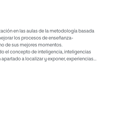
lización en las aulas de la metodología basada
 mejorar los procesos de enseñanza-
 uno de sus mejores momentos.
do el concepto de inteligencia, inteligencias
 apartado a localizar y exponer, experiencias
la participación del Colegio Montserrat y el
der afirmar /corroborar que trabajar las
eficios a los/as alumnos/as y al sistema
eriores bloques, finalmente planteamos una
 centro de educación primaria, que esté
ando por esta otra con vistas a mejorar sus