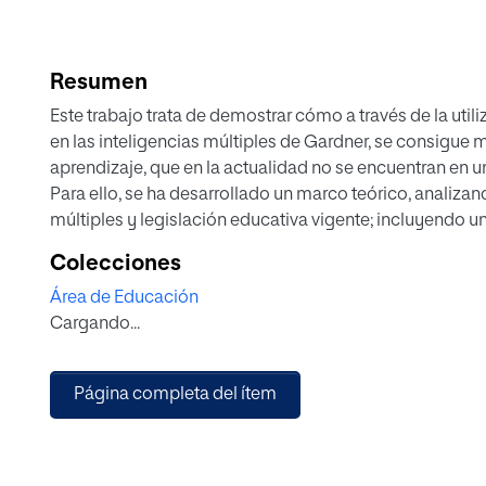
Resumen
Este trabajo trata de demostrar cómo a través de la uti
en las inteligencias múltiples de Gardner, se consigue
aprendizaje, que en la actualidad no se encuentran en
Para ello, se ha desarrollado un marco teórico, analizan
múltiples y legislación educativa vigente; incluyendo un
pioneras en el uso de este tipo de metodología.
Colecciones
Seguidamente, se ha realizado un estudio empírico, con 
Área de Educación
Antonio Nebrija, aportando datos significativos para po
Cargando...
inteligencias múltiples en las aulas aporta grandes ben
educativo general.
Teniendo en cuenta todo el bagaje adquirido en los ant
Página completa del ítem
propuesta de intervención propia, aplicable a cualquier
interesado en cambiar su metodología tradicional apost
niveles de calidad educativa.