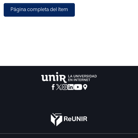
satisfacción turística. En el presente estudio se han
Página completa del ítem
utilizado dos tipos de fuentes, por un lado, datos
secundarios proporcionados por el Instituto Croata para el
Turismo y el Patronato de Turismo de Dubrovnik en forma
de cifras globales de llegadas de turistas y
pernoctaciones en toda Croacia y Dubrovnik
específicamente, para el período comprendido entre 2007
y 2016, previo y post el lanzamiento de «Juego de Tronos»
en 2011. Por otro lado, se han analizado datos primarios
mediante encuesta implementado por el Patronato de
Turismo de Dubrovnik en el verano de 2015 a 264 turistas
esta ciudad. Finalmente, como factores de atracción del
enclave croata, destacan la naturaleza, ser territorio de
interés cultural, y destino de sol y playa. Asimismo, se
diferencian dos dimensiones de satisfacción, una
orientada al «enriquecimiento cultural y la
autorrealización» y otra en la «vida material y terrenal».