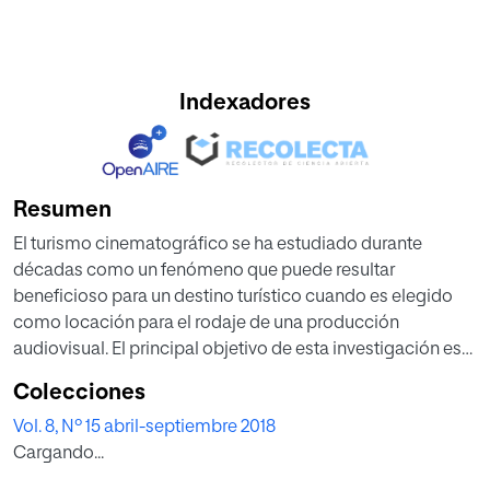
Indexadores
Resumen
El turismo cinematográfico se ha estudiado durante
décadas como un fenómeno que puede resultar
beneficioso para un destino turístico cuando es elegido
como locación para el rodaje de una producción
audiovisual. El principal objetivo de esta investigación es
demostrar que, gracias a que en la ciudad de Dubrovnik
Colecciones
(Croacia) se han filmado escenas de la serie «Juegos de
Vol. 8, Nº 15 abril-septiembre 2018
Tronos», han aumentado significativamente tanto en la
Cargando...
ciudad como en el país las visitas de turistas
internacionales, además de conocer los factores de