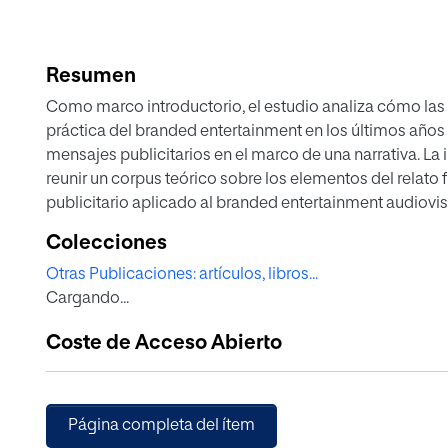
Resumen
Como marco introductorio, el estudio analiza cómo las
práctica del branded entertainment en los últimos años 
mensajes publicitarios en el marco de una narrativa. La 
reunir un corpus teórico sobre los elementos del relato f
publicitario aplicado al branded entertainment audiovi
construye un corpus teórico a partir de la revisión de la
Colecciones
examina los elementos del relato fílmico presentes en 
Otras Publicaciones: artículos, libros...
Estrella Damm, Nike y Mattel. La discusión de esta inves
Cargando...
narración visual y las características de los contenidos q
publicitario. El trabajo demuestra que los elementos del
Coste de Acceso Abierto
metáfora o la verosimilitud tienen un impacto importan
Las conclusiones del trabajo postulan que los recursos e
alterados en un branded entertainment sino naturalmente
mensaje.
Página completa del ítem