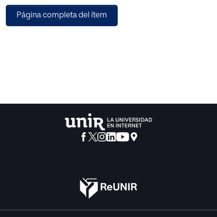
aumento y, siempre, con una cohesión interna que permita
Página completa del ítem
a los alumnos avanzar en su aprendizaje y hacerlo de
modo significativo. Las actividades trabajarán diversas
temáticas y se realizarán de modo individual o grupal,
según lo requiera la ocasión. Por último, puede resultar
interesante la idea de realizar modificaciones a la
propuesta para poder adaptarla a cualquier tipo de
alumnos, ya que la escritura creativa es fundamental en el
desarrollo personal y lingüístico de los niños.