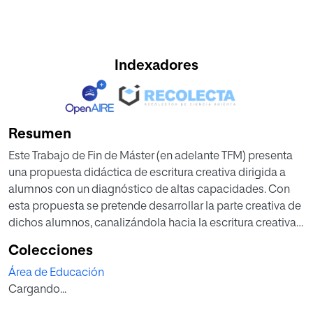
Indexadores
Resumen
Este Trabajo de Fin de Máster (en adelante TFM) presenta
una propuesta didáctica de escritura creativa dirigida a
alumnos con un diagnóstico de altas capacidades. Con
esta propuesta se pretende desarrollar la parte creativa de
dichos alumnos, canalizándola hacia la escritura creativa,
desarrollar y guiar su expresión escrita y, paralelamente,
Colecciones
aumentar su autoestima. La propuesta en la que se basa
Área de Educación
este TFM combina actividades de desbloqueo, de
Cargando...
iniciación y de creación (Santos, 2014) que se organizan de
manera que la dificultad de cada actividad vaya en