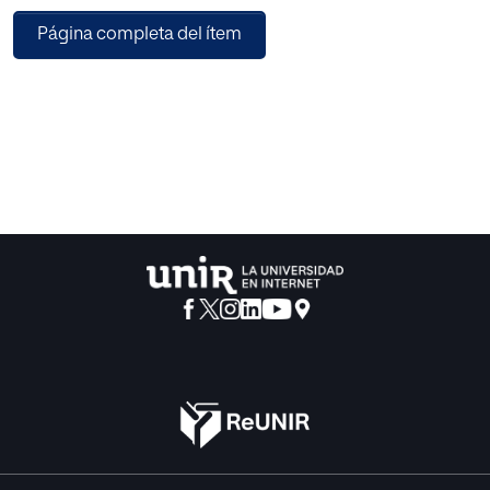
Años de educación tradicional, donde los alumnos han
Página completa del ítem
formado parte de un proceso
pasivo de enseñanza-aprendizaje, han influido en el bajo
estímulo que tienen los jóvenes
para emprender vocaciones científicas. Sin embargo,
existen estudios que demuestran
como acercando la ciencia a las experiencias cotidianas
de los alumnos mediante un
enfoque Ciencia-Tecnología-Sociedad (CTS) se promueve
un cambio favorecedor de
actitudes por las materias de ciencias y promueve el
interés por la cultura científica.
La genética es una disciplina que está viviendo tiempos
revolucionarios gracias al avance
tecnológico, pero en ocasiones también promueve
repercusiones éticas para las cuales
los ciudadanos del futuro necesitan tener herramientas
comunicativas y de información