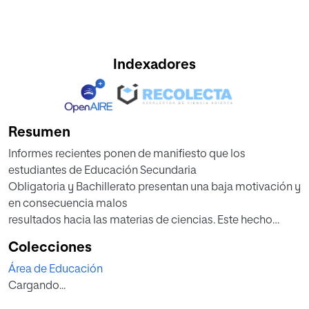
Indexadores
Resumen
Informes recientes ponen de manifiesto que los
estudiantes de Educación Secundaria
Obligatoria y Bachillerato presentan una baja motivación y
en consecuencia malos
resultados hacia las materias de ciencias. Este hecho
interfiere en la adquisición de la
Colecciones
alfabetización científica que les permite a los jóvenes
Área de Educación
comprender los avances y las
Cargando...
repercusiones que el progreso científico y tecnológico
brinda a las sociedades del S. XXI.