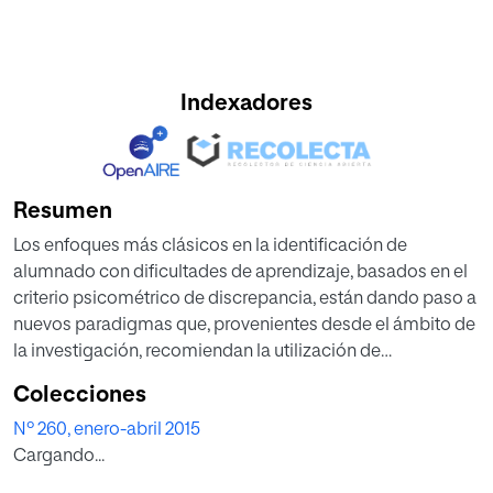
Indexadores
Resumen
Los enfoques más clásicos en la identificación de
alumnado con dificultades de aprendizaje, basados en el
criterio psicométrico de discrepancia, están dando paso a
nuevos paradigmas que, provenientes desde el ámbito de
la investigación, recomiendan la utilización de
procedimientos alternativos que basados en la evaluación
Colecciones
criterial hayan sido contrastados y validados en
Nº 260, enero-abril 2015
resultados de investigación.
Cargando...
En esta línea de investigación se sitúa este trabajo, cuyo
objetivo es describir el proceso de construcción,