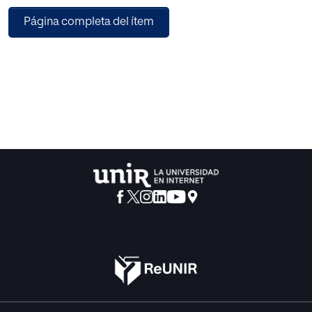
validación y confiabilidad de un instrumento de
Página completa del ítem
observación y cotejo de dificultades de aprendizaje del
cálculo aritmético, diseñado desde los requerimientos
científicos de la observación sistematizada, en la que con
antelación se determinan las categorías a observar, las
producciones que interesa registrar se definen
previamente y se cuantifican en una medida final. Además,
una lista de cotejo de estas características, es un
instrumento de identificación criterial, con unos niveles
estadísticamente aceptables de validez y fiabilidad, así
como un instrumento de fácil utilización y aplicación a
tareas en contextos naturales, ejercicios de clase,
exámenes, etc., por lo que puede ser de uso generalizado,
tanto por el personal especializado en diagnóstico
psicopedagógico como por los docentes.